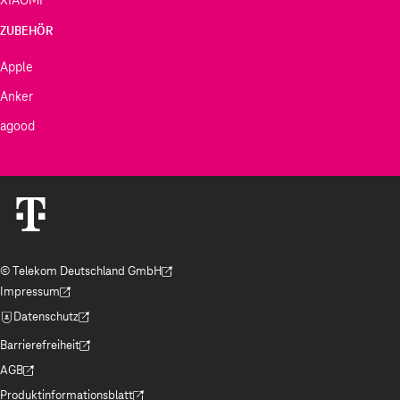
XIAOMI
ZUBEHÖR
Apple
Anker
agood
© Telekom Deutschland GmbH
(Der Link wird in einem neuen Tab geöffnet)
Impressum
(Der Link wird in einem neuen Tab geöffnet)
Datenschutz
(Der Link wird in einem neuen Tab geöffnet)
Barrierefreiheit
(Der Link wird in einem neuen Tab geöffnet)
AGB
(Der Link wird in einem neuen Tab geöffnet)
Produktinformationsblatt