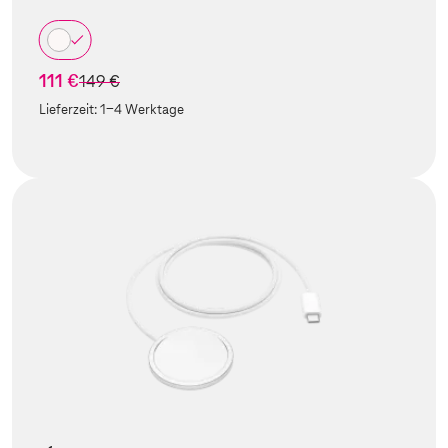
111 €
statt
149 €
Lieferzeit:
1-4 Werktage