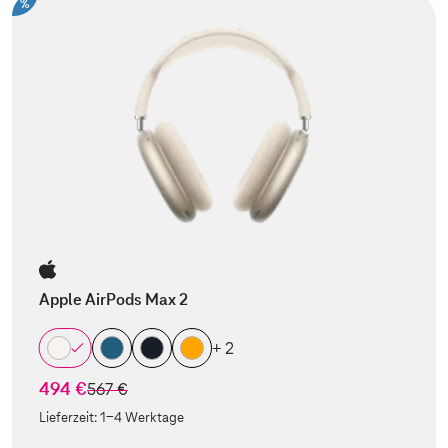
%
Apple AirPods Max 2
+ 2
494 €
statt
567 €
Lieferzeit:
1-4 Werktage