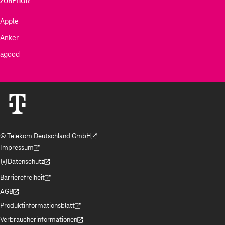
ZUBEHÖR
Apple
Anker
agood
© Telekom Deutschland GmbH
(Der Link wird in einem neuen Tab geöffnet)
Impressum
(Der Link wird in einem neuen Tab geöffnet)
Datenschutz
(Der Link wird in einem neuen Tab geöffnet)
Barrierefreiheit
(Der Link wird in einem neuen Tab geöffnet)
AGB
(Der Link wird in einem neuen Tab geöffnet)
Produktinformationsblatt
(Der Link wird in einem neuen Tab geöffnet)
Verbraucherinformationen
(Der Link wird in einem neuen Tab geöffnet)