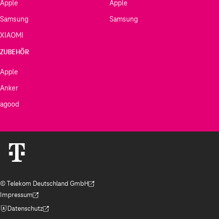
Apple
Apple
Samsung
Samsung
XIAOMI
ZUBEHÖR
Apple
Anker
agood
© Telekom Deutschland GmbH
(Der Link wird in einem neuen Tab geöffnet)
Impressum
(Der Link wird in einem neuen Tab geöffnet)
Datenschutz
(Der Link wird in einem neuen Tab geöffnet)