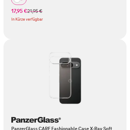
17,95 €
statt
21,95 €
In Kürze verfügbar
PanzerGlass CARE Fashionable Case X-Ray Soft