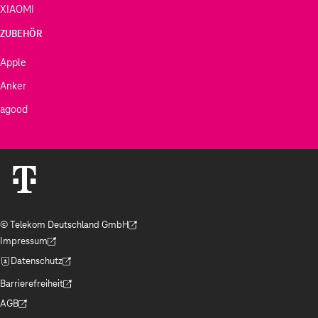
XIAOMI
ZUBEHÖR
Apple
Anker
agood
© Telekom Deutschland GmbH
(Der Link wird in einem neuen Tab geöffnet)
Impressum
(Der Link wird in einem neuen Tab geöffnet)
Datenschutz
(Der Link wird in einem neuen Tab geöffnet)
Barrierefreiheit
(Der Link wird in einem neuen Tab geöffnet)
AGB
(Der Link wird in einem neuen Tab geöffnet)