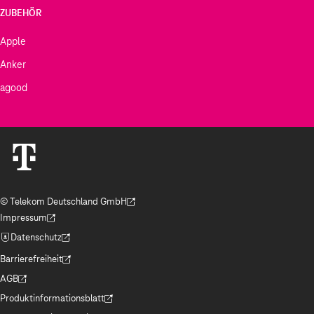
ZUBEHÖR
Apple
Anker
agood
© Telekom Deutschland GmbH
(Der Link wird in einem neuen Tab geöffnet)
Impressum
(Der Link wird in einem neuen Tab geöffnet)
Datenschutz
(Der Link wird in einem neuen Tab geöffnet)
Barrierefreiheit
(Der Link wird in einem neuen Tab geöffnet)
AGB
(Der Link wird in einem neuen Tab geöffnet)
Produktinformationsblatt
(Der Link wird in einem neuen Tab geöffnet)