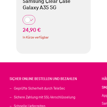
Samsung Clear Case
Galaxy A35 5G
24,90 €
In Kürze verfügbar
SICHER ONLINE BESTELLEN UND BEZAHLEN
HÄ
SM
Geprüfte Sicherheit durch TeleSec
Ap
Sichere Zahlung mit SSL-Verschlüsselung
Sa
Schnelle Lieferzeiten