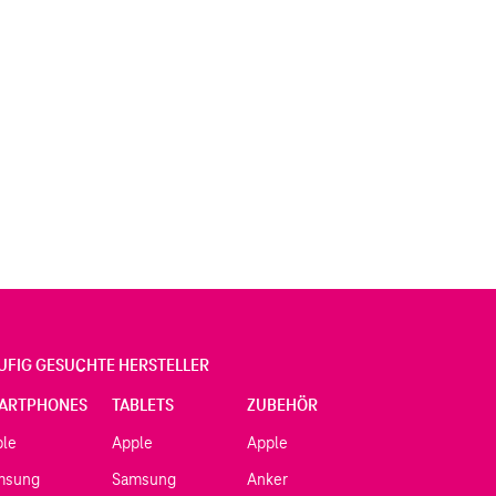
UFIG GESUCHTE HERSTELLER
ARTPHONES
TABLETS
ZUBEHÖR
ple
Apple
Apple
msung
Samsung
Anker