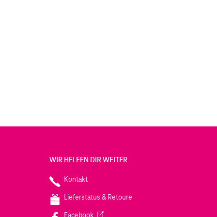
WIR HELFEN DIR WEITER
Kontakt
Lieferstatus & Retoure
(Wird in einem neuen Tab geöffnet)
Facebook