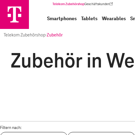
Telekom Zubehörshop
Geschäftskunden
(Wird in einem neuen Tab geöffnet)
Smartphones
Tablets
Wearables
S
Telekom Zubehörshop
·
Zubehör
Zubehör in We
Filtern nach: