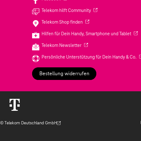
(Wird in einem neuen Tab
Telekom hilft Community
(Wird in einem neuen Tab geö
Telekom Shop finden
(Wir
Hilfen für Dein Handy, Smartphone und Tablet
(Wird in einem neuen Tab geöf
Telekom Newsletter
(W
Persönliche Unterstützung für Dein Handy & Co.
Bestellung widerrufen
© Telekom Deutschland GmbH
(Der Link wird in einem neuen Tab geöffnet)