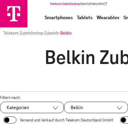
Telekom Zubehörshop
Geschäftskunden
(Wird in einem neuen Tab geöffnet)
Smartphones
Tablets
Wearables
S
Telekom Zubehörshop
·
Zubehör
·
Belkin
Belkin Zu
Filtern nach:
Kategorien
Belkin
Ausgewählt:
Versand und Verkauf durch Telekom Deutschland GmbH