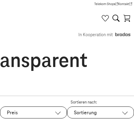
Telekom Shops
Kontakt
(Wird in einem neuen Tab g
(Wird in e
In Kooperation mit
ransparent
Sortieren nach:
Preis
Sortierung