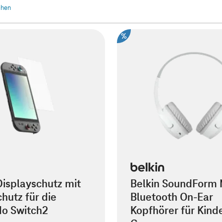
schen
%
Displayschutz mit
Belkin SoundForm 
hutz für die
Bluetooth On-Ear
do Switch2
Kopfhörer für Kind