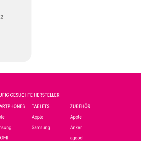
 2
UFIG GESUCHTE HERSTELLER
ARTPHONES
TABLETS
ZUBEHÖR
ple
Apple
Apple
msung
Samsung
Anker
AOMI
agood