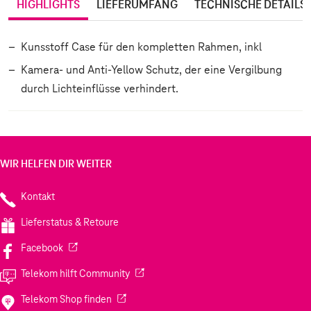
HIGHLIGHTS
LIEFERUMFANG
TECHNISCHE DETAILS
Kunsstoff Case für den kompletten Rahmen, inkl
Kamera- und Anti-Yellow Schutz, der eine Vergilbung
durch Lichteinflüsse verhindert.
WIR HELFEN DIR WEITER
Kontakt
Lieferstatus & Retoure
(Wird in einem neuen Tab geöffnet)
Facebook
(Wird in einem neuen Tab geöffnet)
Telekom hilft Community
(Wird in einem neuen Tab geöffnet)
Telekom Shop finden