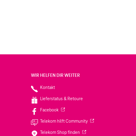
WIR HELFEN DIR WEITER
Kontakt
Lieferstatus & Retoure
(Wird in einem neuen Tab geöffnet)
Facebook
(Wird in einem neuen Tab
Telekom hilft Community
(Wird in einem neuen Tab geö
Telekom Shop finden