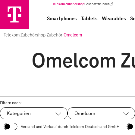
Telekom Zubehörshop
Geschäftskunden
(Wird in einem neuen Tab geöffnet)
Smartphones
Tablets
Wearables
S
Telekom Zubehörshop
·
Zubehör
·
Omelcom
Omelcom Zu
Filtern nach:
Kategorien
Omelcom
Ausgewählt:
Versand und Verkauf durch Telekom Deutschland GmbH