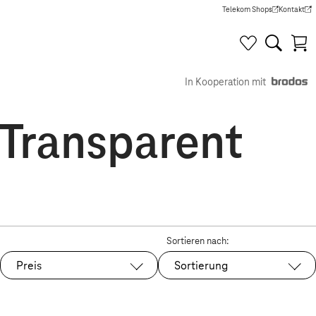
Telekom Shops
Kontakt
(Wird in einem neuen Tab g
(Wird in e
In Kooperation mit
Transparent
Sortieren nach:
Preis
Sortierung