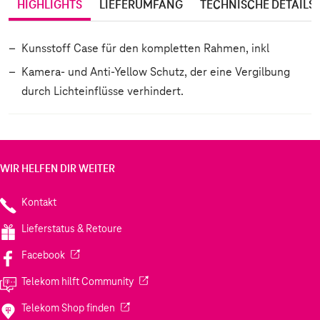
HIGHLIGHTS
LIEFERUMFANG
TECHNISCHE DETAILS
Kunsstoff Case für den kompletten Rahmen, inkl
Kamera- und Anti-Yellow Schutz, der eine Vergilbung
durch Lichteinflüsse verhindert.
WIR HELFEN DIR WEITER
Kontakt
Lieferstatus & Retoure
(Wird in einem neuen Tab geöffnet)
Facebook
(Wird in einem neuen Tab geöffnet)
Telekom hilft Community
(Wird in einem neuen Tab geöffnet)
Telekom Shop finden