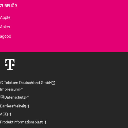
ZUBEHÖR
Apple
Anker
agood
© Telekom Deutschland GmbH
(Der Link wird in einem neuen Tab geöffnet)
Impressum
(Der Link wird in einem neuen Tab geöffnet)
Datenschutz
(Der Link wird in einem neuen Tab geöffnet)
Barrierefreiheit
(Der Link wird in einem neuen Tab geöffnet)
AGB
(Der Link wird in einem neuen Tab geöffnet)
Produktinformationsblatt
(Der Link wird in einem neuen Tab geöffnet)