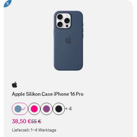
%
Apple Silikon Case iPhone 16 Pro
+ 4
38,50 €
statt
55 €
Lieferzeit:
1-4 Werktage