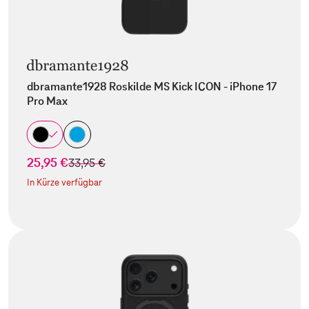
dbramante1928 Roskilde MS Kick ICON - iPhone 17
Pro Max
25,95 €
statt
33,95 €
In Kürze verfügbar