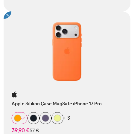
%
Apple Silikon Case MagSafe iPhone 17 Pro
+ 3
39,90 €
statt
57 €