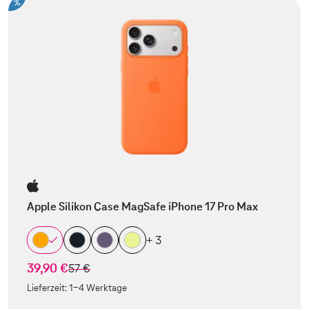
%
Apple Silikon Case MagSafe iPhone 17 Pro Max
+ 3
39,90 €
statt
57 €
Lieferzeit:
1-4 Werktage