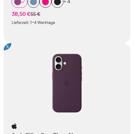
+ 4
38,50 €
statt
55 €
Lieferzeit:
1-4 Werktage
%