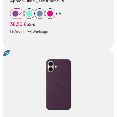
Apple Silikon Case iPhone 16
+ 6
38,50 €
statt
55 €
Lieferzeit:
1-4 Werktage
%