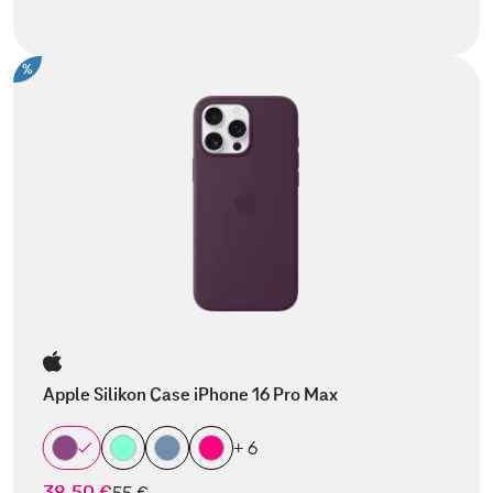
%
Apple Silikon Case iPhone 16 Pro Max
+ 6
38,50 €
statt