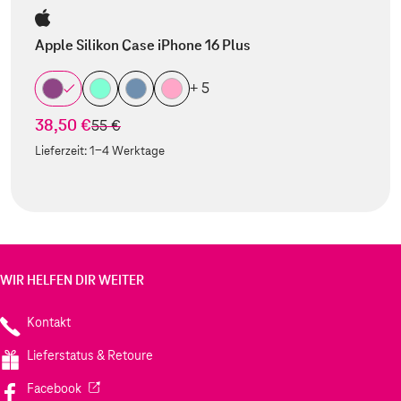
Apple Silikon Case iPhone 16 Plus
+ 5
38,50 €
statt
55 €
Lieferzeit:
1-4 Werktage
WIR HELFEN DIR WEITER
Kontakt
Lieferstatus & Retoure
(Wird in einem neuen Tab geöffnet)
Facebook