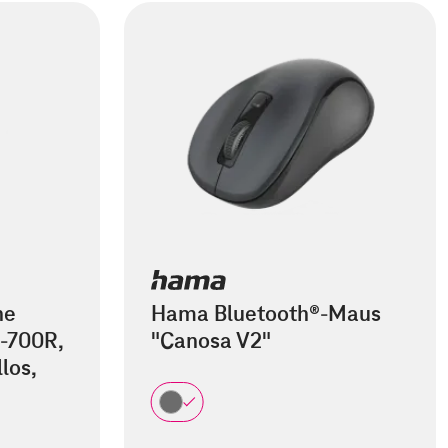
he
Hama Bluetooth®-Maus
-700R,
"Canosa V2"
los,