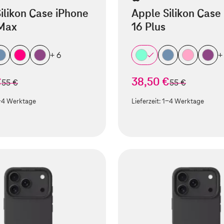
ilikon Case iPhone
Apple Silikon Case
 Max
16 Plus
+ 6
+
€
38,50 €
statt
statt
55 €
55 €
-4 Werktage
Lieferzeit:
1-4 Werktage