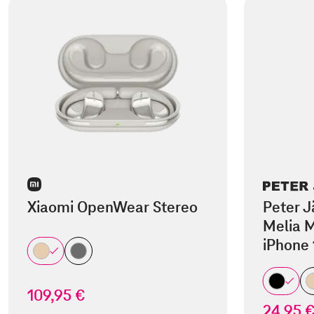
Xiaomi OpenWear Stereo
Peter J
Melia M
iPhone 
109,95 €
24,95 