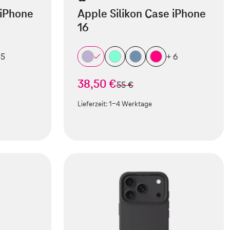
 iPhone
Apple Silikon Case iPhone
16
 5
+ 6
38,50 €
statt
55 €
Lieferzeit:
1-4 Werktage