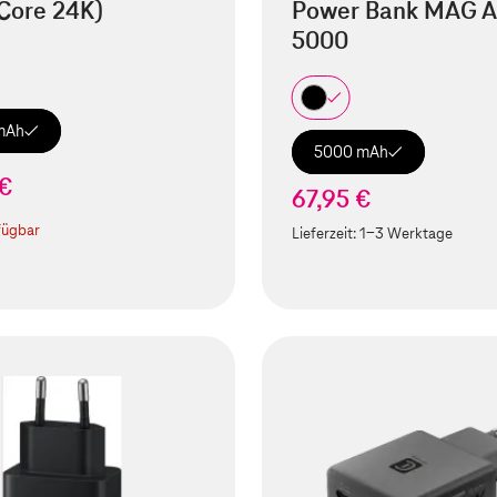
Core 24K)
Power Bank MAG A
5000
mAh
5000 mAh
 €
67,95 €
fügbar
Lieferzeit:
1-3 Werktage