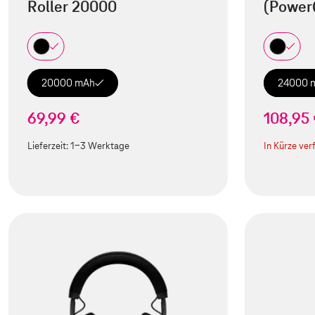
Roller 20000
(Power
20000 mAh
24000 
69,99 €
108,95
Lieferzeit:
1-3 Werktage
In Kürze ver