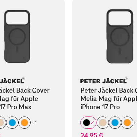
äckel Back Cover
Peter Jäckel Back 
ag für Apple
Melia Mag für App
17 Pro Max
iPhone 17 Pro
+ 1
+
€
24,95 €