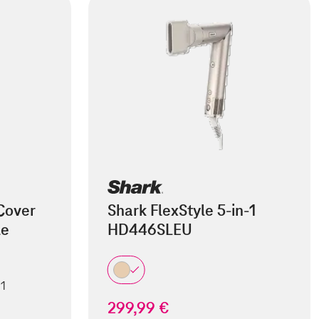
Cover
Shark FlexStyle 5-in-1
le
HD446SLEU
 1
299,99 €