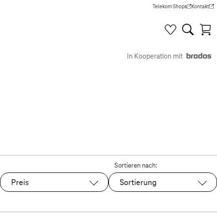
Telekom Shops
Kontakt
(Wird in einem neuen Tab g
(Wird in e
In Kooperation mit
Sortieren nach:
Preis
Sortierung