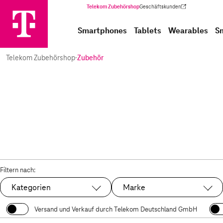
Telekom Zubehörshop
Geschäftskunden
(Wird in einem neuen Tab geöffnet)
Smartphones
Tablets
Wearables
S
Telekom Zubehörshop
·
Zubehör
Filtern nach:
Kategorien
Marke
Versand und Verkauf durch Telekom Deutschland GmbH