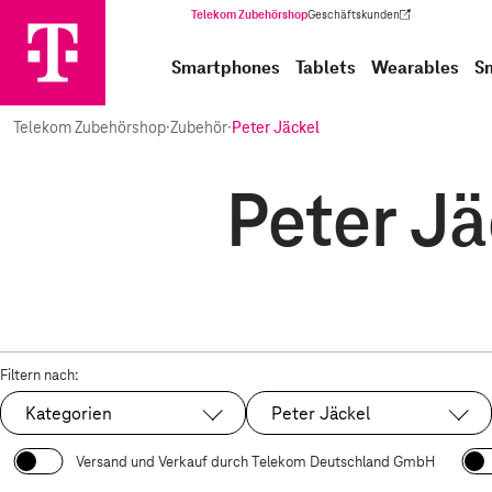
Telekom Zubehörshop
Geschäftskunden
(Wird in einem neuen Tab geöffnet)
Smartphones
Tablets
Wearables
S
Telekom Zubehörshop
·
Zubehör
·
Peter Jäckel
Peter Jä
Filtern nach:
Kategorien
Peter Jäckel
Ausgewählt:
Versand und Verkauf durch Telekom Deutschland GmbH