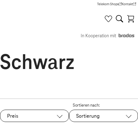
Telekom Shops
Kontakt
(Wird in einem neuen Tab g
(Wird in e
In Kooperation mit
n Schwarz
Sortieren nach:
Preis
Sortierung