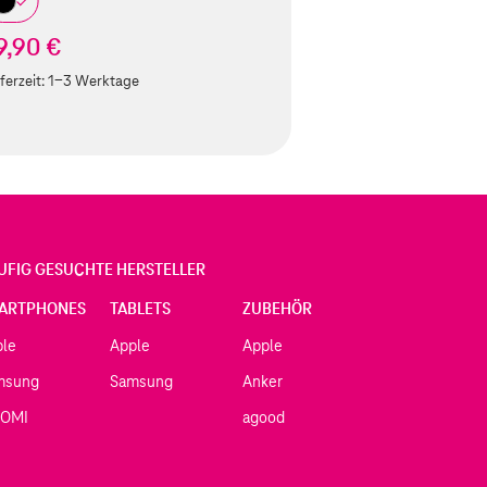
9,90 €
ferzeit:
1-3 Werktage
UFIG GESUCHTE HERSTELLER
ARTPHONES
TABLETS
ZUBEHÖR
ple
Apple
Apple
msung
Samsung
Anker
AOMI
agood