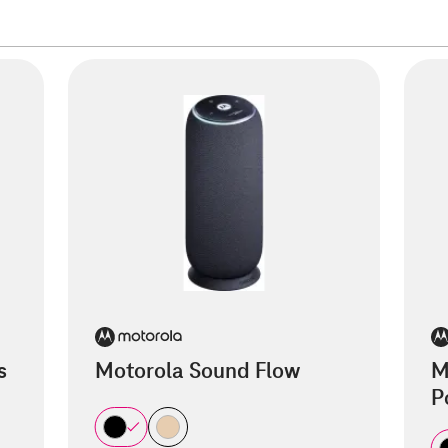
s
Motorola Sound Flow
M
P