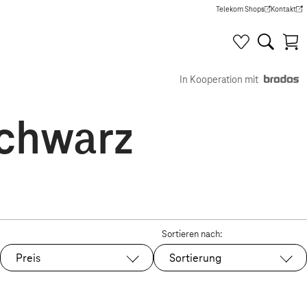
Telekom Shops
Kontakt
(Wird in einem neuen Tab g
(Wird in e
In Kooperation mit
Schwarz
Sortieren nach:
Preis
Sortierung