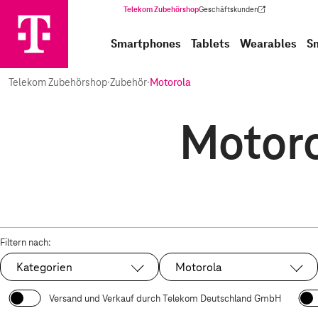
Telekom Zubehörshop
Geschäftskunden
(Wird in einem neuen Tab geöffnet)
Smartphones
Tablets
Wearables
S
Telekom Zubehörshop
·
Zubehör
·
Motorola
Motoro
Filtern nach:
Kategorien
Motorola
Ausgewählt:
Versand und Verkauf durch Telekom Deutschland GmbH