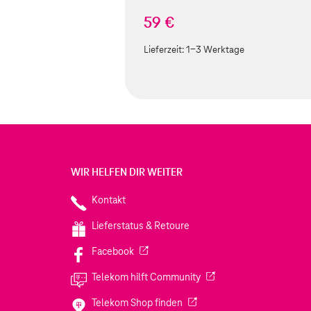
59 €
Lieferzeit:
1-3 Werktage
WIR HELFEN DIR WEITER
Kontakt
Lieferstatus & Retoure
(Wird in einem neuen Tab geöffnet)
Facebook
(Wird in einem neuen Tab
Telekom hilft Community
(Wird in einem neuen Tab geö
Telekom Shop finden