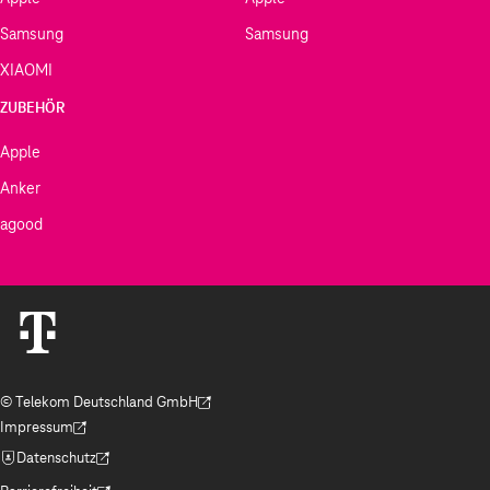
Samsung
Samsung
XIAOMI
ZUBEHÖR
Apple
Anker
agood
© Telekom Deutschland GmbH
(Der Link wird in einem neuen Tab geöffnet)
Impressum
(Der Link wird in einem neuen Tab geöffnet)
Datenschutz
(Der Link wird in einem neuen Tab geöffnet)