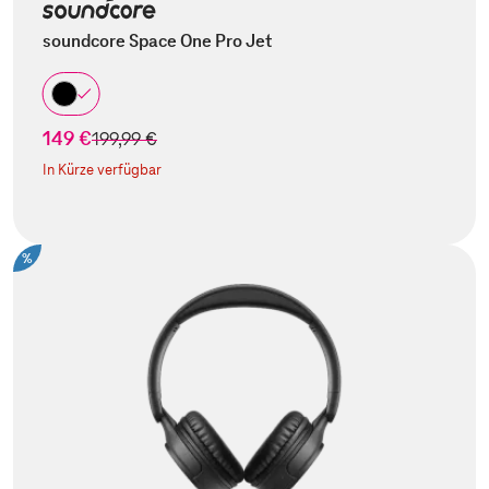
soundcore Space One Pro Jet
149 €
statt
199,99 €
In Kürze verfügbar
%