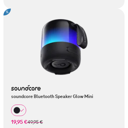
%
soundcore Bluetooth Speaker Glow Mini
19,95 €
statt
49,95 €