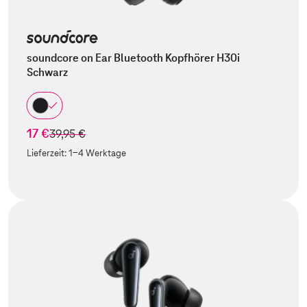
soundcore on Ear Bluetooth Kopfhörer H30i
Schwarz
17 €
statt
39,95 €
Lieferzeit:
1-4 Werktage