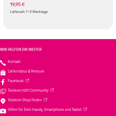
19,95 €
Lieferzeit:
1-3 Werktage
WIR HELFEN DIR WEITER
Kontakt
Lieferstatus & Retoure
(Wird in einem neuen Tab geöffnet)
Facebook
(Wird in einem neuen Tab geöffnet)
Telekom hilft Community
(Wird in einem neuen Tab geöffnet)
Telekom Shop finden
(Wird in einem neuen
Hilfen für Dein Handy, Smartphone und Tablet