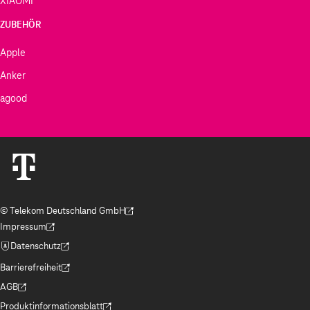
XIAOMI
ZUBEHÖR
Apple
Anker
agood
© Telekom Deutschland GmbH
(Der Link wird in einem neuen Tab geöffnet)
Impressum
(Der Link wird in einem neuen Tab geöffnet)
Datenschutz
(Der Link wird in einem neuen Tab geöffnet)
Barrierefreiheit
(Der Link wird in einem neuen Tab geöffnet)
AGB
(Der Link wird in einem neuen Tab geöffnet)
Produktinformationsblatt