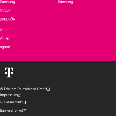
Samsung
Samsung
XIAOMI
ZUBEHÖR
Apple
Anker
agood
© Telekom Deutschland GmbH
(Der Link wird in einem neuen Tab geöffnet)
Impressum
(Der Link wird in einem neuen Tab geöffnet)
Datenschutz
(Der Link wird in einem neuen Tab geöffnet)
Barrierefreiheit
(Der Link wird in einem neuen Tab geöffnet)