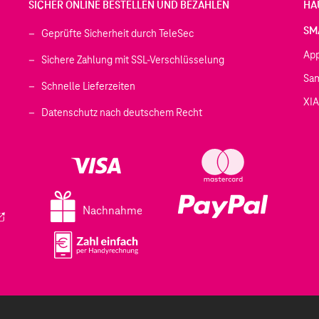
SICHER ONLINE BESTELLEN UND BEZAHLEN
HÄ
SM
Geprüfte Sicherheit durch TeleSec
Ap
Sichere Zahlung mit SSL-Verschlüsselung
Sa
Schnelle Lieferzeiten
XI
 geöffnet)
Datenschutz nach deutschem Recht
ffnet)
d in einem neuen Tab geöffnet)
fnet)
Nachnahme
ird in einem neuen Tab geöffnet)