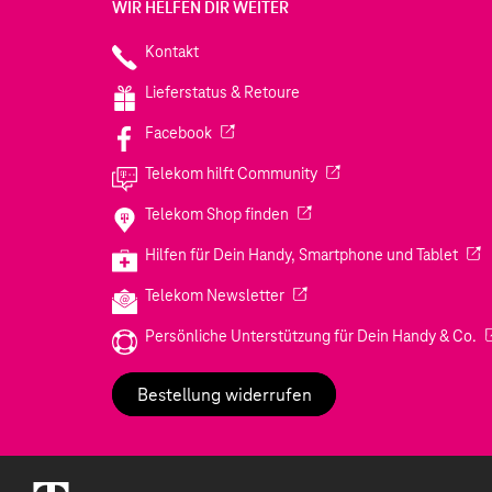
WIR HELFEN DIR WEITER
Kontakt
Lieferstatus & Retoure
(Wird in einem neuen Tab geöffnet)
Facebook
(Wird in einem neuen Tab
Telekom hilft Community
(Wird in einem neuen Tab geö
Telekom Shop finden
(Wir
Hilfen für Dein Handy, Smartphone und Tablet
(Wird in einem neuen Tab geöf
Telekom Newsletter
(W
Persönliche Unterstützung für Dein Handy & Co.
Bestellung widerrufen