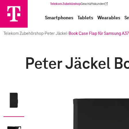
Telekom Zubehörshop
Geschäftskunden
(Wird in einem neuen Tab geöffnet)
Smartphones
Tablets
Wearables
S
Telekom Zubehörshop
·
Peter Jäckel
·
Book Case Flap für Samsung A37
Peter Jäckel B