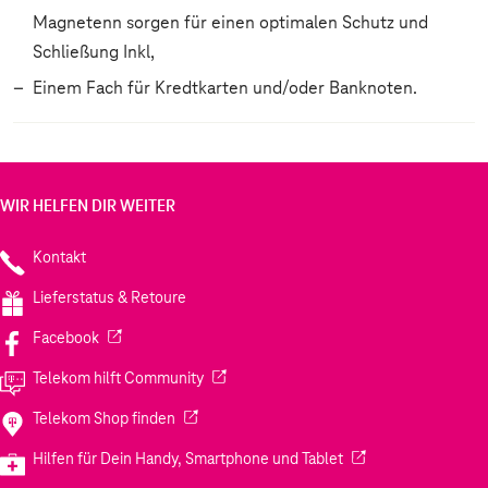
Magnetenn sorgen für einen optimalen Schutz und
Schließung Inkl,
Einem Fach für Kredtkarten und/oder Banknoten.
WIR HELFEN DIR WEITER
Kontakt
Lieferstatus & Retoure
(Wird in einem neuen Tab geöffnet)
Facebook
(Wird in einem neuen Tab geöffnet)
Telekom hilft Community
(Wird in einem neuen Tab geöffnet)
Telekom Shop finden
(Wird in einem neuen
Hilfen für Dein Handy, Smartphone und Tablet