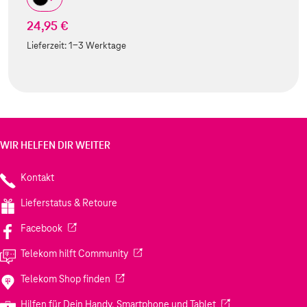
24,95 €
Lieferzeit:
1-3 Werktage
WIR HELFEN DIR WEITER
Kontakt
Lieferstatus & Retoure
(Wird in einem neuen Tab geöffnet)
Facebook
(Wird in einem neuen Tab geöffnet)
Telekom hilft Community
(Wird in einem neuen Tab geöffnet)
Telekom Shop finden
(Wird in einem neuen
Hilfen für Dein Handy, Smartphone und Tablet