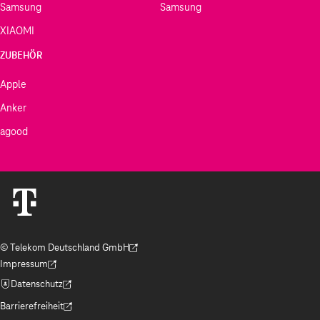
Samsung
Samsung
XIAOMI
ZUBEHÖR
Apple
Anker
agood
© Telekom Deutschland GmbH
(Der Link wird in einem neuen Tab geöffnet)
Impressum
(Der Link wird in einem neuen Tab geöffnet)
Datenschutz
(Der Link wird in einem neuen Tab geöffnet)
Barrierefreiheit
(Der Link wird in einem neuen Tab geöffnet)