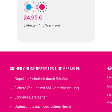
24,95 €
Lieferzeit:
1-3 Werktage
SICHER ONLINE BESTELLEN UND BEZAHLEN
HÄ
SM
Geprüfte Sicherheit durch TeleSec
Ap
Sichere Zahlung mit SSL-Verschlüsselung
Sa
Schnelle Lieferzeiten
XI
 geöffnet)
Datenschutz nach deutschem Recht