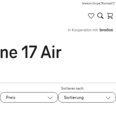
Telekom Shops
Kontakt
(Wird in einem neuen Tab g
(Wird in e
In Kooperation mit
ne 17 Air
Sortieren nach:
Preis
Sortierung