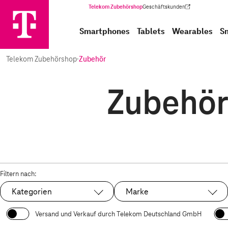
Telekom Zubehörshop
Geschäftskunden
(Wird in einem neuen Tab geöffnet)
Smartphones
Tablets
Wearables
S
Telekom Zubehörshop
·
Zubehör
Zubehör 
Filtern nach:
Kategorien
Marke
Versand und Verkauf durch Telekom Deutschland GmbH