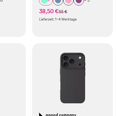
 6
+ 5
38,50 €
statt
55 €
Lieferzeit:
1-4 Werktage