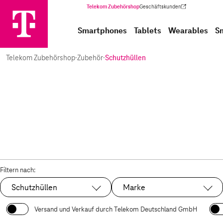
Telekom Zubehörshop
Geschäftskunden
(Wird in einem neuen Tab geöffnet)
Smartphones
Tablets
Wearables
S
Telekom Zubehörshop
·
Zubehör
·
Schutzhüllen
Filtern nach:
Schutzhüllen
Marke
Ausgewählt:
Versand und Verkauf durch Telekom Deutschland GmbH