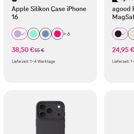
Apple Silikon Case iPhone
agood 
16
MagSaf
+ 6
38,50 €
24,95 
statt
55 €
Lieferzeit:
1-4 Werktage
Lieferzeit:
1