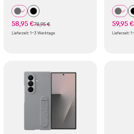
58,95 €
59,95 €
statt
78,95 €
Lieferzeit:
1-3 Werktage
Lieferzeit:
1