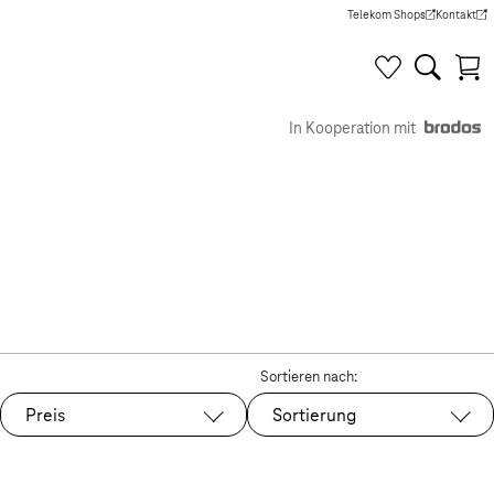
Telekom Shops
Kontakt
(Wird in einem neuen Tab g
(Wird in e
In Kooperation mit
Sortieren nach:
Preis
Sortierung