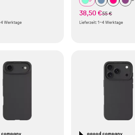
+
38,50 €
statt
55 €
-4 Werktage
Lieferzeit:
1-4 Werktage