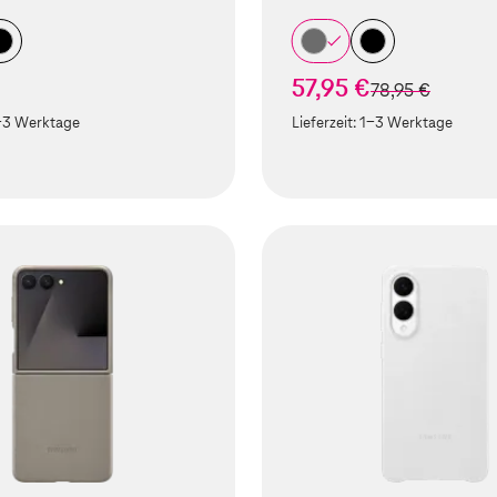
57,95 €
statt
78,95 €
-3 Werktage
Lieferzeit:
1-3 Werktage