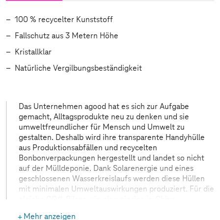
100 % recycelter Kunststoff
Fallschutz aus 3 Metern Höhe
Kristallklar
Natürliche Vergilbungsbeständigkeit
Das Unternehmen agood hat es sich zur Aufgabe
gemacht, Alltagsprodukte neu zu denken und sie
umweltfreundlicher für Mensch und Umwelt zu
gestalten. Deshalb wird ihre transparente Handyhülle
aus Produktionsabfällen und recycelten
Bonbonverpackungen hergestellt und landet so nicht
auf der Mülldeponie. Dank Solarenergie und eines
geschlossenen Wasserkreislaufs werden diese Hüllen
mit minimalen Umweltauswirkungen produziert. Für die
gleiche CO#-Bilanz wie eine einzige in China
hergestellte Plastikhülle können in Schweden bis zu
Mehr anzeigen
470 Upcycling-Hüllen hergestellt werden. Durch die