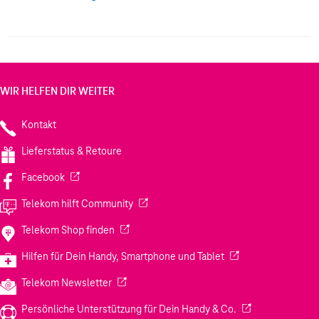
Teilnahme an ihrem Kreislaufsystem agood loop#
werden gebrauchte Hüllen recycelt und die Materialien
in der zukünftigen Produktion wiederverwendet # so
wird Abfall vermieden. Elegant, kristallklar und
schützend # dies ist der einzige Kunststoff, den ein
Handy braucht.
WIR HELFEN DIR WEITER
Kontakt
Lieferstatus & Retoure
(Wird in einem neuen Tab geöffnet)
Facebook
(Wird in einem neuen Tab geöffnet)
Telekom hilft Community
(Wird in einem neuen Tab geöffnet)
Telekom Shop finden
(Wird in einem neuen
Hilfen für Dein Handy, Smartphone und Tablet
(Wird in einem neuen Tab geöffnet)
Telekom Newsletter
(Wird in einem neu
Persönliche Unterstützung für Dein Handy & Co.