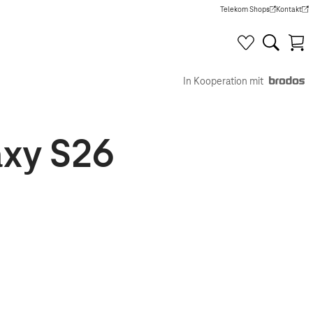
Telekom Shops
Kontakt
(Wird in einem neuen Tab g
(Wird in e
In Kooperation mit
axy S26