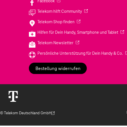
(Wird in einem neuen Tab geöffnet)
Facebook
(Wird in einem neuen Tab
Telekom hilft Community
(Wird in einem neuen Tab geö
Telekom Shop finden
(Wir
Hilfen für Dein Handy, Smartphone und Tablet
(Wird in einem neuen Tab geöf
Telekom Newsletter
(W
Persönliche Unterstützung für Dein Handy & Co.
Bestellung widerrufen
© Telekom Deutschland GmbH
(Der Link wird in einem neuen Tab geöffnet)