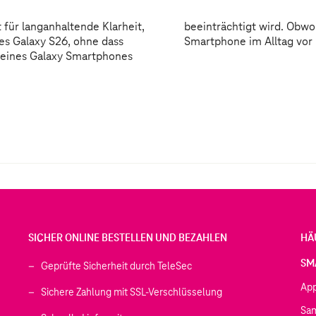
 für langanhaltende Klarheit,
ial dünn ist, kann es dein
des Galaxy S26, ohne dass
Smartphone im Alltag vor
deines Galaxy Smartphones
SICHER ONLINE BESTELLEN UND BEZAHLEN
HÄ
SM
Geprüfte Sicherheit durch TeleSec
Ap
Sichere Zahlung mit SSL-Verschlüsselung
Sa