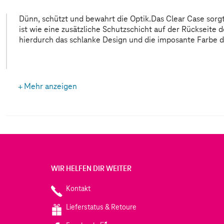
Dünn, schützt und bewahrt die Optik.Das Clear Case sorgt
beeinträchtigt wird. Obwohl das transparente Mater
ist wie eine zusätzliche Schutzschicht auf der Rückseite 
hierdurch das schlanke Design und die imposante Farbe 
Mehr anzeigen
WIR HELFEN DIR WEITER
Kontakt
Lieferstatus & Retoure