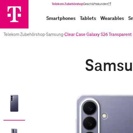
Telekom Zubehörshop
Geschäftskunden
(Wird in einem neuen Tab geöffnet)
Smartphones
Tablets
Wearables
S
Telekom Zubehörshop
·
Samsung
·
Clear Case Galaxy S26 Transparent
Samsun