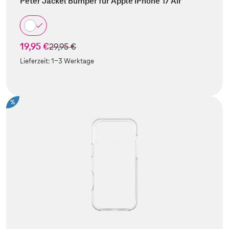
Peter Jäckel Bumper für Apple iPhone 17 Air
19,95 €
statt
29,95 €
Lieferzeit:
1-3 Werktage
%