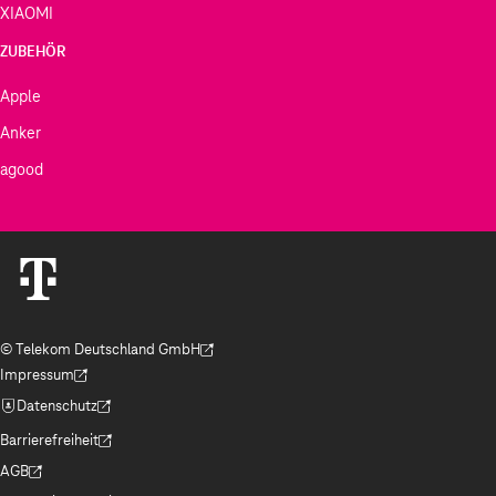
XIAOMI
ZUBEHÖR
Apple
Anker
agood
© Telekom Deutschland GmbH
(Der Link wird in einem neuen Tab geöffnet)
Impressum
(Der Link wird in einem neuen Tab geöffnet)
Datenschutz
(Der Link wird in einem neuen Tab geöffnet)
Barrierefreiheit
(Der Link wird in einem neuen Tab geöffnet)
AGB
(Der Link wird in einem neuen Tab geöffnet)