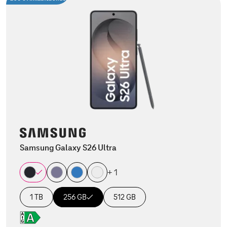
Samsung Galaxy S26 Ultra
+ 1
1 TB
256 GB
512 GB