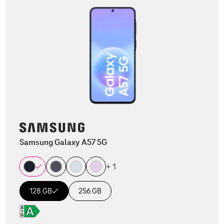
Samsung Galaxy A57 5G
+ 1
128 GB
256 GB