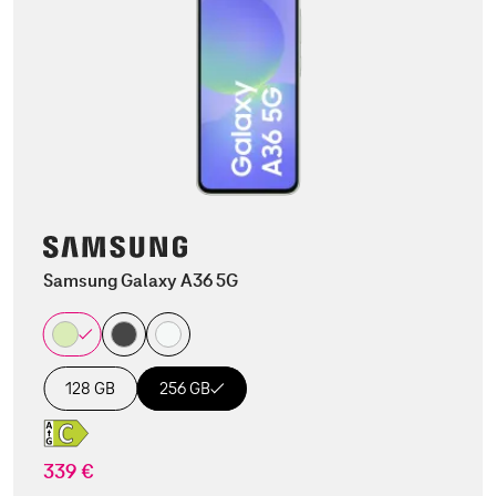
Samsung Galaxy A36 5G
128 GB
256 GB
339 €