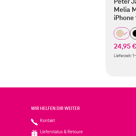
Peter J
Melia M
iPhone 
24,95 
Lieferzeit:
1
WIR HELFEN DIR WEITER
Kontakt
Lieferstatus & Retoure