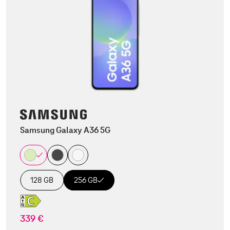
Samsung Galaxy A36 5G
128 GB
256 GB
339 €