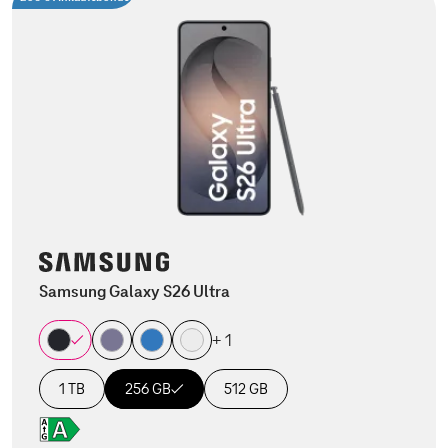
Samsung Galaxy S26 Ultra
+ 1
1 TB
256 GB
512 GB