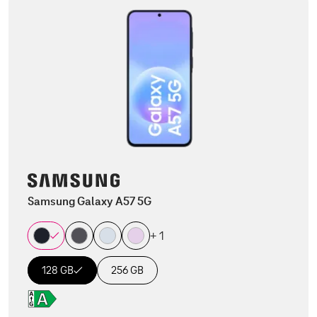
Samsung Galaxy A57 5G
+ 1
128 GB
256 GB