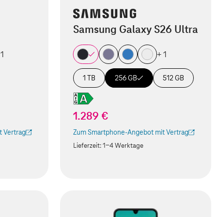
Samsung Galaxy S26 Ultra
 1
+ 1
1 TB
256 GB
512 GB
1.289 €
 Vertrag
Zum Smartphone-Angebot mit Vertrag
 Tab geöffnet)
(Der Link wird in einem neuen Tab geöffnet)
Lieferzeit:
1-4 Werktage