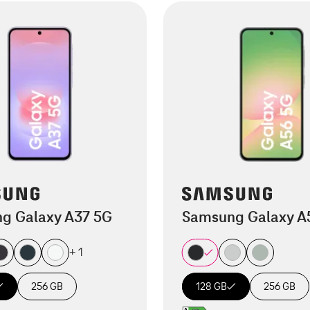
g Galaxy A37 5G
Samsung Galaxy A
+ 1
256 GB
128 GB
256 GB