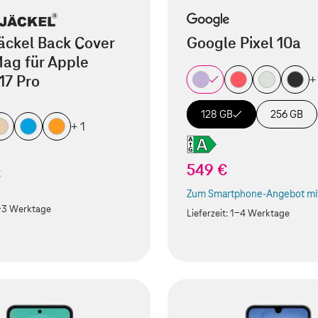
äckel Back Cover
Google Pixel 10a
ag für Apple
17 Pro
+
128 GB
256 GB
+ 1
549 €
€
Zum Smartphone-Angebot mit
(Der Link wird in einem neuen
-3 Werktage
Lieferzeit:
1-4 Werktage