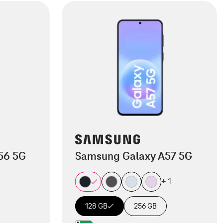
56 5G
Samsung Galaxy A57 5G
+ 1
128 GB
256 GB