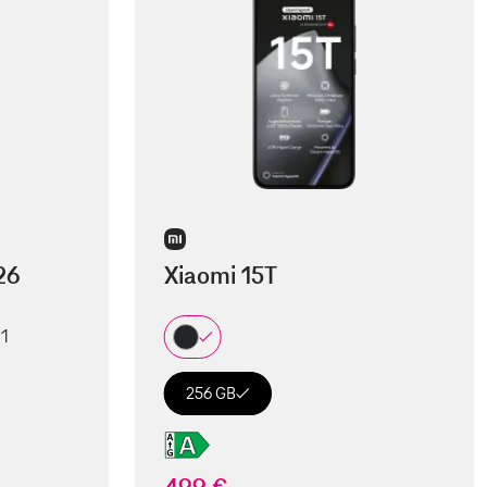
26
Xiaomi 15T
 1
256 GB