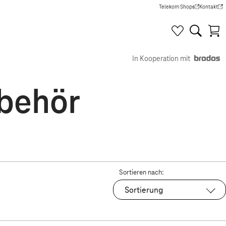
Telekom Shops
Kontakt
(Wird in einem neuen Tab g
(Wird in e
In Kooperation mit
behör
Sortieren nach:
Sortierung