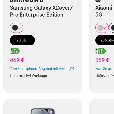
Samsung Galaxy XCover7
Xiaomi 
Pro Enterprise Edition
5G
128 GB
256 GB
469 €
359 €
Zum Smartphone-Angebot mit Vertrag
Zum Smartp
(Der Link wird in einem neuen Tab geöffnet)
(Der Link w
Lieferzeit:
1-4 Werktage
Lieferzeit:
1