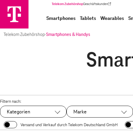
Telekom Zubehörshop
Geschäftskunden
(Wird in einem neuen Tab geöffnet)
Smartphones
Tablets
Wearables
S
Telekom Zubehörshop
·
Smartphones & Handys
Smar
Filtern nach:
Kategorien
Marke
Versand und Verkauf durch Telekom Deutschland GmbH