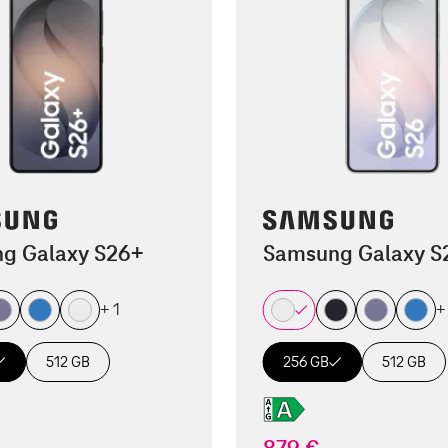
g Galaxy S26+
Samsung Galaxy S
+ 1
+
512 GB
256 GB
512 GB