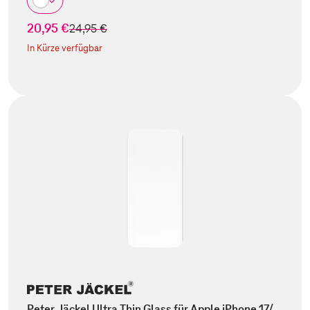
20,95 €
statt
24,95 €
In Kürze verfügbar
Peter Jäckel Ultra Thin Glass für Apple iPhone 17/