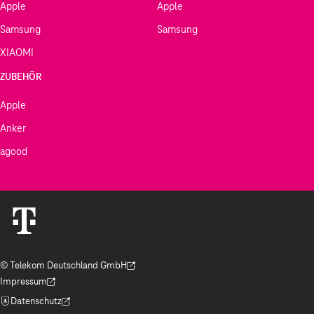
Apple
Apple
Samsung
Samsung
XIAOMI
ZUBEHÖR
Apple
Anker
agood
© Telekom Deutschland GmbH
(Der Link wird in einem neuen Tab geöffnet)
Impressum
(Der Link wird in einem neuen Tab geöffnet)
Datenschutz
(Der Link wird in einem neuen Tab geöffnet)