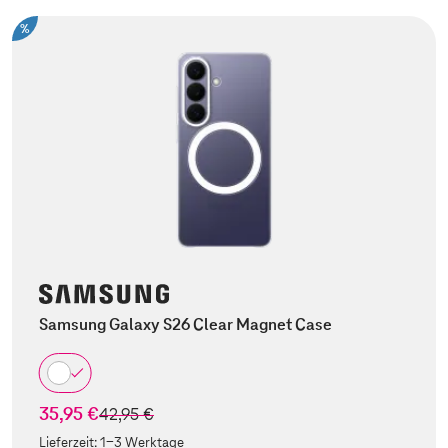
%
Samsung Galaxy S26 Clear Magnet Case
35,95 €
statt
42,95 €
Lieferzeit:
1-3 Werktage