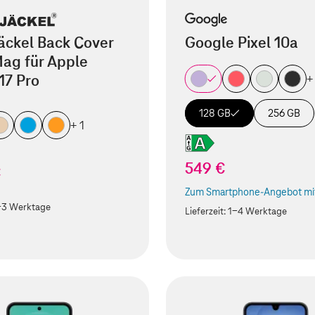
äckel Back Cover
Google Pixel 10a
ag für Apple
17 Pro
+
128 GB
256 GB
+ 1
549 €
€
Zum Smartphone-Angebot mit
(Der Link wird in einem neuen
-3 Werktage
Lieferzeit:
1-4 Werktage