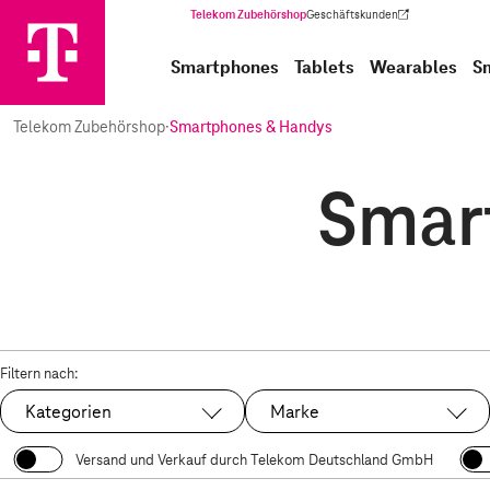
Telekom Zubehörshop
Geschäftskunden
(Wird in einem neuen Tab geöffnet)
Smartphones
Tablets
Wearables
S
Telekom Zubehörshop
·
Smartphones & Handys
Smar
Filtern nach:
Kategorien
Marke
Versand und Verkauf durch Telekom Deutschland GmbH