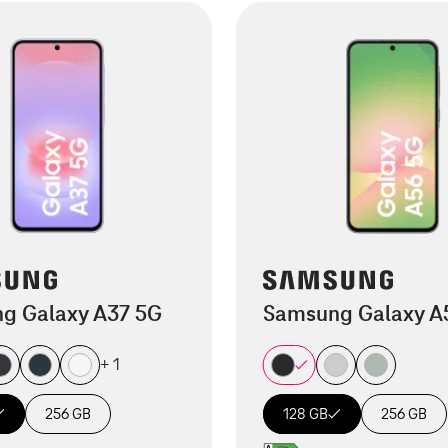
g Galaxy A37 5G
Samsung Galaxy A
+ 1
256 GB
128 GB
256 GB