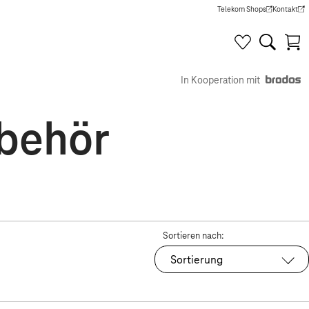
Telekom Shops
Kontakt
(Wird in einem neuen Tab g
(Wird in e
In Kooperation mit
behör
Sortieren nach:
Sortierung