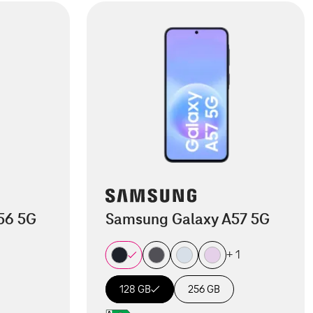
56 5G
Samsung Galaxy A57 5G
+ 1
128 GB
256 GB