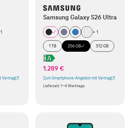
Samsung Galaxy S26 Ultra
 1
+ 1
1 TB
256 GB
512 GB
1.289 €
 Vertrag
Zum Smartphone-Angebot mit Vertrag
 Tab geöffnet)
(Der Link wird in einem neuen Tab geöffnet)
Lieferzeit:
1-4 Werktage