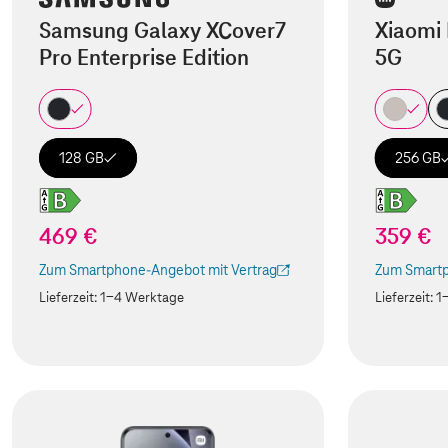
Samsung Galaxy XCover7
Xiaomi 
Pro Enterprise Edition
5G
128 GB
256 GB
469 €
359 €
Zum Smartphone-Angebot mit Vertrag
Zum Smartp
(Der Link wird in einem neuen Tab geöffnet)
(Der Link w
Lieferzeit:
1-4 Werktage
Lieferzeit:
1