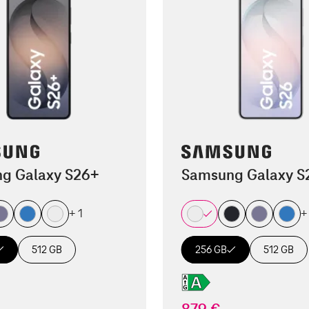
g Galaxy S26+
Samsung Galaxy S
+ 1
+
512 GB
256 GB
512 GB