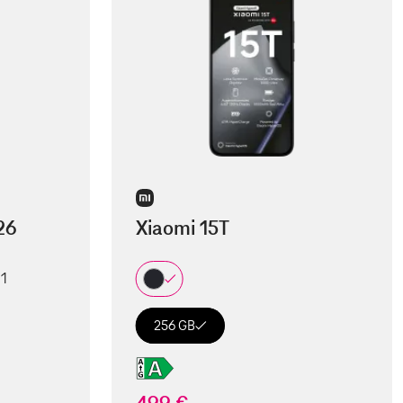
26
Xiaomi 15T
 1
256 GB