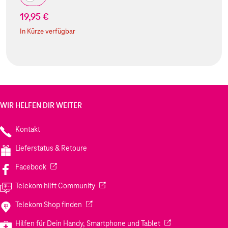
19,95 €
In Kürze verfügbar
WIR HELFEN DIR WEITER
Kontakt
Lieferstatus & Retoure
(Wird in einem neuen Tab geöffnet)
Facebook
(Wird in einem neuen Tab geöffnet)
Telekom hilft Community
(Wird in einem neuen Tab geöffnet)
Telekom Shop finden
(Wird in einem neuen
Hilfen für Dein Handy, Smartphone und Tablet