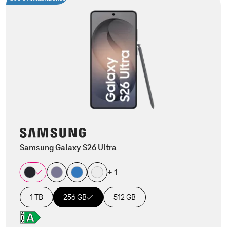
Samsung Galaxy S26 Ultra
+ 1
1 TB
256 GB
512 GB