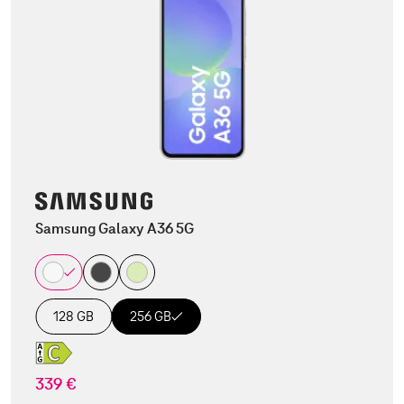
Samsung Galaxy A36 5G
128 GB
256 GB
339 €