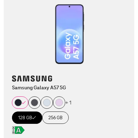
Samsung Galaxy A57 5G
+ 1
128 GB
256 GB