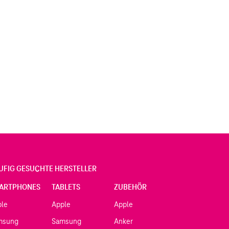
UFIG GESUCHTE HERSTELLER
ARTPHONES
TABLETS
ZUBEHÖR
ple
Apple
Apple
msung
Samsung
Anker