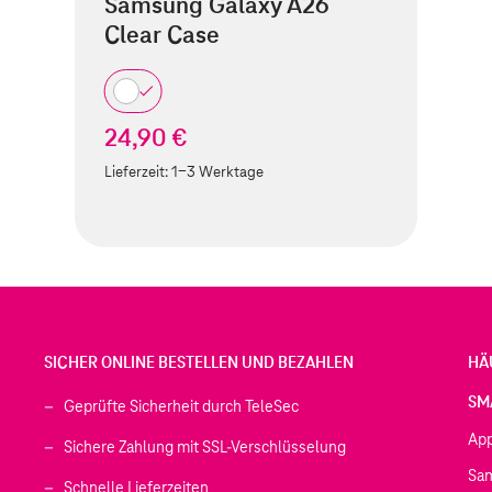
Samsung Galaxy A26
Clear Case
24,90 €
Lieferzeit:
1-3 Werktage
SICHER ONLINE BESTELLEN UND BEZAHLEN
HÄ
SM
Geprüfte Sicherheit durch TeleSec
Ap
Sichere Zahlung mit SSL-Verschlüsselung
Sa
Schnelle Lieferzeiten