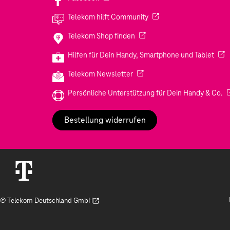
(Wird in einem neuen Tab
Telekom hilft Community
(Wird in einem neuen Tab geö
Telekom Shop finden
(Wir
Hilfen für Dein Handy, Smartphone und Tablet
(Wird in einem neuen Tab geöf
Telekom Newsletter
(W
Persönliche Unterstützung für Dein Handy & Co.
Bestellung widerrufen
© Telekom Deutschland GmbH
(Der Link wird in einem neuen Tab geöffnet)