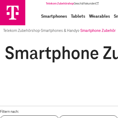
Telekom Zubehörshop
Geschäftskunden
(Wird in einem neuen Tab geöffnet)
Smartphones
Tablets
Wearables
S
Telekom Zubehörshop
·
Smartphones & Handys
·
Smartphone Zubehör
Smartphone Zub
Filtern nach: