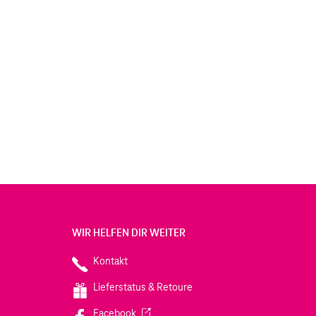
WIR HELFEN DIR WEITER
Kontakt
Lieferstatus & Retoure
(Wird in einem neuen Tab geöffnet)
Facebook