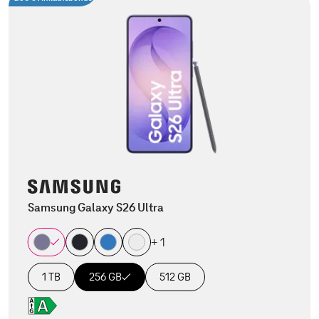
Samsung Galaxy S26 Ultra
+ 1
1 TB
256 GB
512 GB