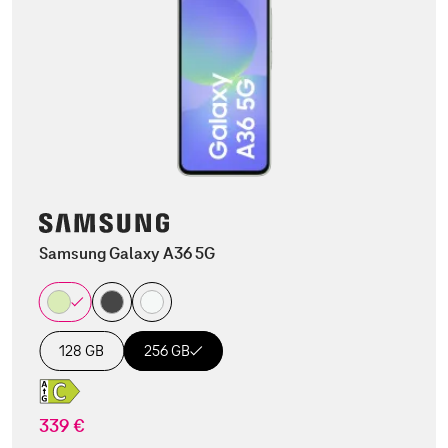
Samsung Galaxy A36 5G
128 GB
256 GB
339 €