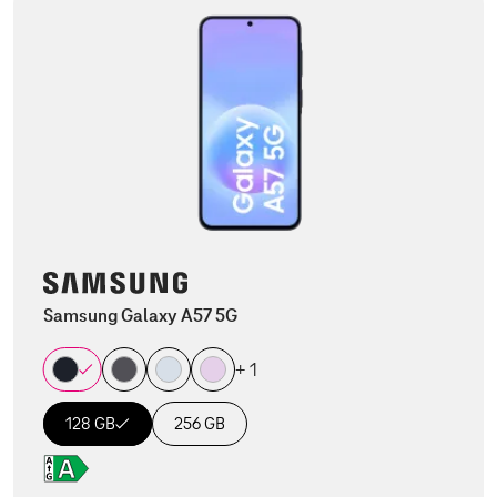
Samsung Galaxy A57 5G
+ 1
128 GB
256 GB