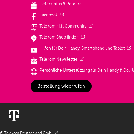
Lieferstatus & Retoure
(Wird in einem neuen Tab geöffnet)
Facebook
(Wird in einem neuen Tab
Telekom hilft Community
(Wird in einem neuen Tab geö
Telekom Shop finden
(Wir
Hilfen für Dein Handy, Smartphone und Tablet
(Wird in einem neuen Tab geöf
Telekom Newsletter
(W
Persönliche Unterstützung für Dein Handy & Co.
Bestellung widerrufen
© Telekom Deutschland GmbH