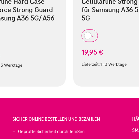
rline Hard Case
Cellularline Stron
orce Strong Guard
für Samsung A36 5
msung A36 5G/ A56
5G
19,95 €
€
Lieferzeit:
1-3 Werktage
-3 Werktage
SICHER ONLINE BESTELLEN UND BEZAHLEN
HÄ
SM
Geprüfte Sicherheit durch TeleSec