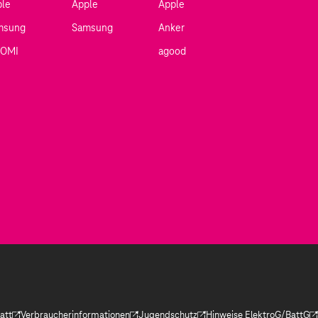
ple
Apple
Apple
msung
Samsung
Anker
AOMI
agood
att
Verbraucherinformationen
Jugendschutz
Hinweise ElektroG/BattG