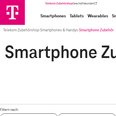
Telekom Zubehörshop
Geschäftskunden
(Wird in einem neuen Tab geöffnet)
Smartphones
Tablets
Wearables
S
Telekom Zubehörshop
·
Smartphones & Handys
·
Smartphone Zubehör
Smartphone Zub
Filtern nach: