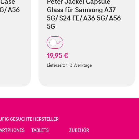
g Case
Peter Jäckel Capsule
G/ A56
Glass für Samsung A37
5G/ S24 FE/ A36 5G/ A56
5G
19,95 €
Lieferzeit:
1-3 Werktage
UFIG GESUCHTE HERSTELLER
ARTPHONES
TABLETS
ZUBEHÖR