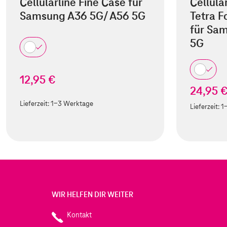
Cellularline Fine Case für
Cellula
Samsung A36 5G/ A56 5G
Tetra F
für Sa
5G
12,95 €
24,95 
Lieferzeit:
1-3 Werktage
Lieferzeit:
1
WIR HELFEN DIR WEITER
Kontakt