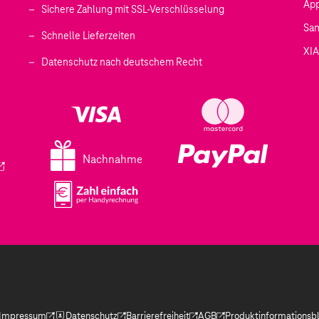
Ap
Sichere Zahlung mit SSL-Verschlüsselung
Sa
Schnelle Lieferzeiten
XI
 geöffnet)
Datenschutz nach deutschem Recht
ffnet)
d in einem neuen Tab geöffnet)
fnet)
Nachnahme
ird in einem neuen Tab geöffnet)
Impressum
Datenschutz
Barrierefreiheit
AGB
Produktinformationsbl