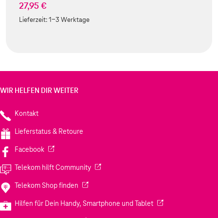
27,95 €
Lieferzeit:
1-3 Werktage
WIR HELFEN DIR WEITER
Kontakt
Lieferstatus & Retoure
(Wird in einem neuen Tab geöffnet)
Facebook
(Wird in einem neuen Tab geöffnet)
Telekom hilft Community
(Wird in einem neuen Tab geöffnet)
Telekom Shop finden
(Wird in einem neuen
Hilfen für Dein Handy, Smartphone und Tablet