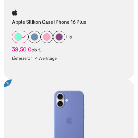
Apple Silikon Case iPhone 16 Plus
+ 5
38,50 €
statt
55 €
Lieferzeit:
1-4 Werktage
%