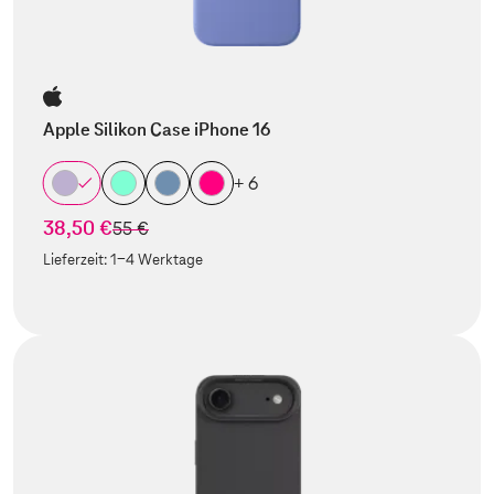
Apple Silikon Case iPhone 16
+ 6
38,50 €
statt
55 €
Lieferzeit:
1-4 Werktage