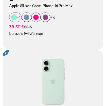
Apple Silikon Case iPhone 16 Pro Max
+ 6
38,50 €
statt
55 €
Lieferzeit:
1-4 Werktage
%