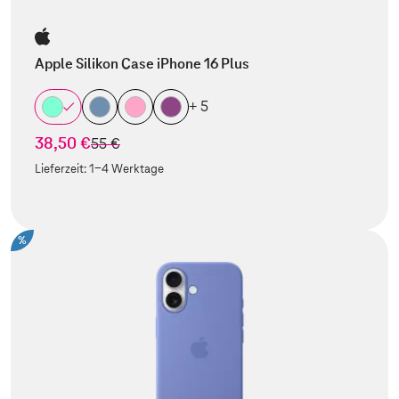
Apple Silikon Case iPhone 16 Plus
+ 5
38,50 €
statt
55 €
Lieferzeit:
1-4 Werktage
%