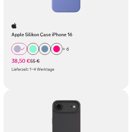
Apple Silikon Case iPhone 16
+ 6
38,50 €
statt
55 €
Lieferzeit:
1-4 Werktage