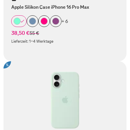
Apple Silikon Case iPhone 16 Pro Max
+ 6
38,50 €
statt
55 €
Lieferzeit:
1-4 Werktage
%