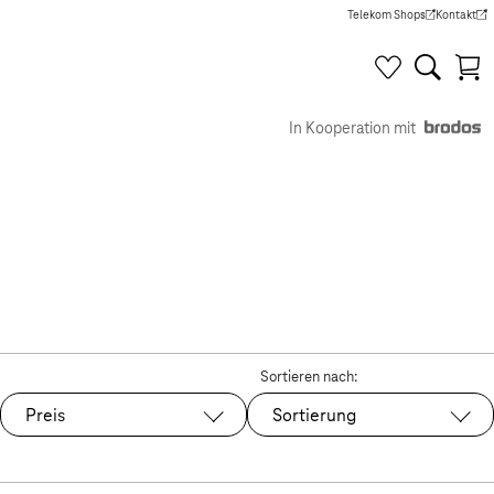
Telekom Shops
Kontakt
(Wird in einem neuen Tab g
(Wird in e
In Kooperation mit
Sortieren nach:
Preis
Sortierung