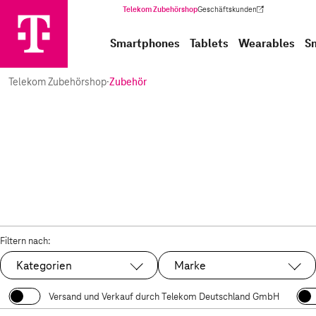
Telekom Zubehörshop
Geschäftskunden
(Wird in einem neuen Tab geöffnet)
Smartphones
Tablets
Wearables
S
Telekom Zubehörshop
·
Zubehör
Filtern nach:
Kategorien
Marke
Versand und Verkauf durch Telekom Deutschland GmbH