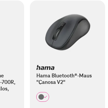
he
Hama Bluetooth®-Maus
-700R,
"Canosa V2"
los,