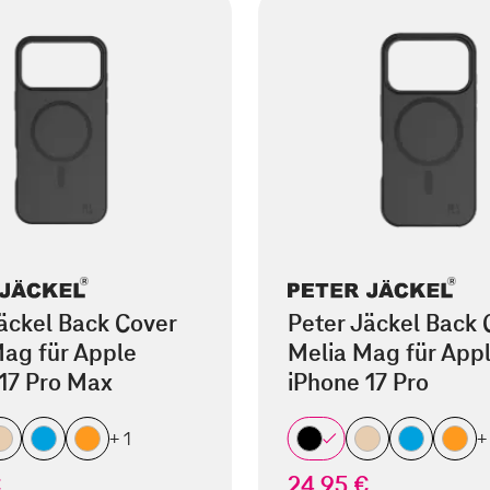
äckel Back Cover
Peter Jäckel Back 
ag für Apple
Melia Mag für App
17 Pro Max
iPhone 17 Pro
+ 1
+
€
24,95 €