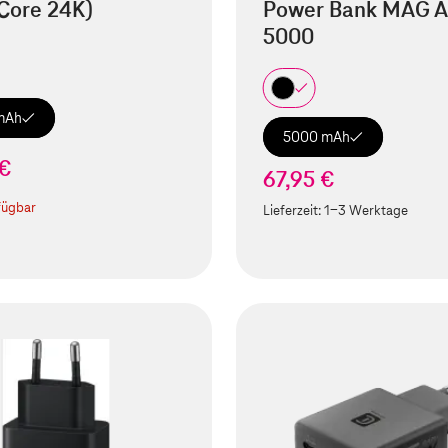
Core 24K)
Power Bank MAG A
5000
mAh
5000 mAh
 €
67,95 €
fügbar
Lieferzeit:
1-3 Werktage