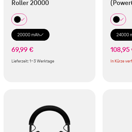
Roller 20000
(Power
20000 mAh
24000 
69,99 €
108,95
Lieferzeit:
1-3 Werktage
In Kürze ver