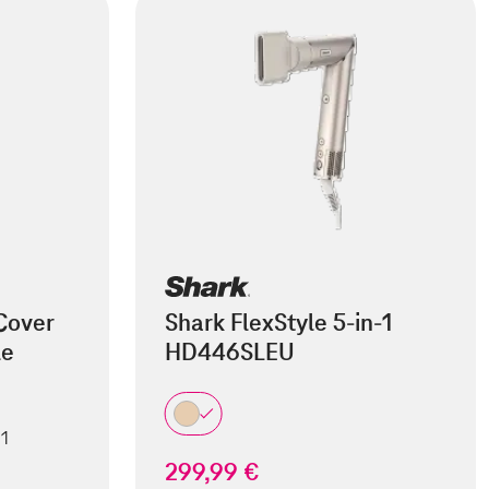
Cover
Shark FlexStyle 5-in-1
le
HD446SLEU
 1
299,99 €