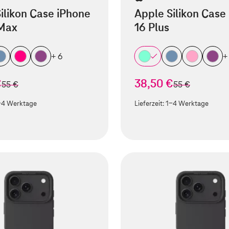
ilikon Case iPhone
Apple Silikon Case
 Max
16 Plus
+ 6
+
€
38,50 €
statt
statt
55 €
55 €
-4 Werktage
Lieferzeit:
1-4 Werktage