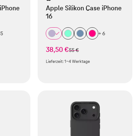
 iPhone
Apple Silikon Case iPhone
16
 5
+ 6
38,50 €
statt
55 €
Lieferzeit:
1-4 Werktage