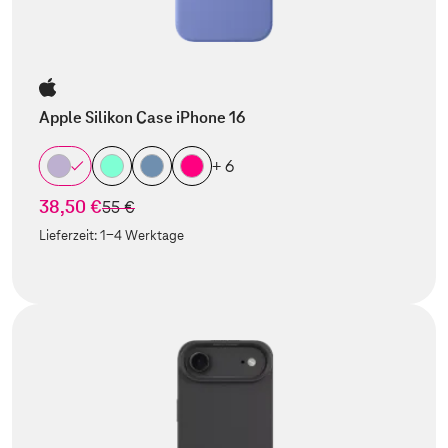
Apple Silikon Case iPhone 16
+ 6
38,50 €
statt
55 €
Lieferzeit:
1-4 Werktage