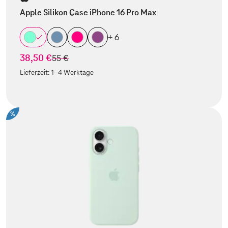
Apple Silikon Case iPhone 16 Pro Max
+ 6
38,50 €
statt
55 €
Lieferzeit:
1-4 Werktage
%