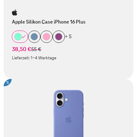
Apple Silikon Case iPhone 16 Plus
+ 5
38,50 €
statt
55 €
Lieferzeit:
1-4 Werktage
%