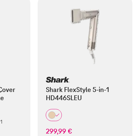
Cover
Shark FlexStyle 5-in-1
le
HD446SLEU
 1
299,99 €