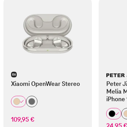
Xiaomi OpenWear Stereo
Peter J
Melia M
iPhone 
109,95 €
24,95 