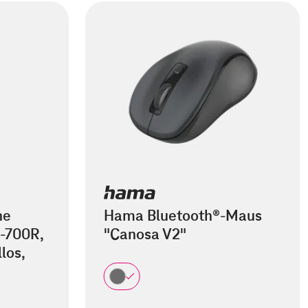
he
Hama Bluetooth®-Maus
-700R,
"Canosa V2"
los,