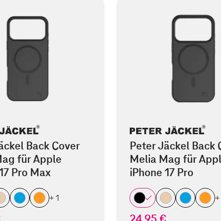
äckel Back Cover
Peter Jäckel Back 
ag für Apple
Melia Mag für App
17 Pro Max
iPhone 17 Pro
+ 1
+
€
24,95 €