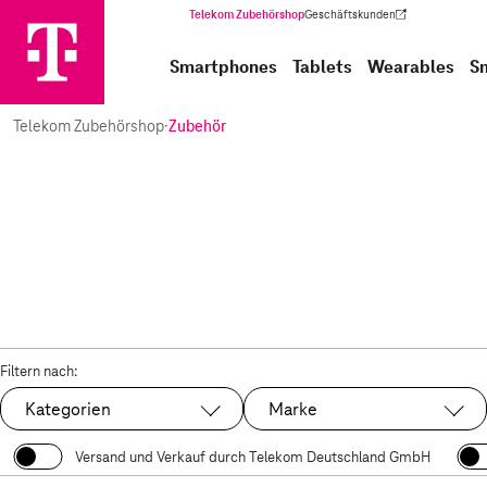
Telekom Zubehörshop
Geschäftskunden
(Wird in einem neuen Tab geöffnet)
Smartphones
Tablets
Wearables
S
Telekom Zubehörshop
·
Zubehör
Filtern nach:
Kategorien
Marke
Versand und Verkauf durch Telekom Deutschland GmbH