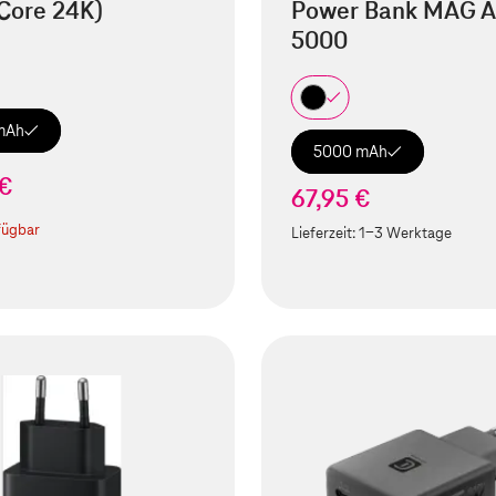
Core 24K)
Power Bank MAG A
5000
mAh
5000 mAh
 €
67,95 €
fügbar
Lieferzeit:
1-3 Werktage