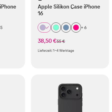
 iPhone
Apple Silikon Case iPhone
16
 5
+ 6
38,50 €
statt
55 €
Lieferzeit:
1-4 Werktage