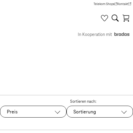
Telekom Shops
Kontakt
(Wird in einem neuen Tab g
(Wird in e
In Kooperation mit
Sortieren nach:
Preis
Sortierung