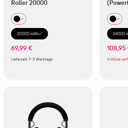
Roller 20000
(Power
20000 mAh
24000 
69,99 €
108,95
Lieferzeit:
1-3 Werktage
In Kürze ver