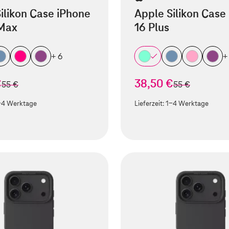
ilikon Case iPhone
Apple Silikon Case
 Max
16 Plus
+ 6
+
€
38,50 €
statt
statt
55 €
55 €
-4 Werktage
Lieferzeit:
1-4 Werktage